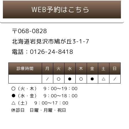
WEB予約はこちら
〒068-0828
北海道岩見沢市鳩が丘3-1-7
電話：0126-24-8418
診療時間
月
火
水
木
金
土
日
／
〇
●
〇
●
△
／
〇（火・木） 9：00～19：00
●（水・金） 9：00～18：00
△（土） 9：00～17：00
休診日 日曜・月曜・祝日