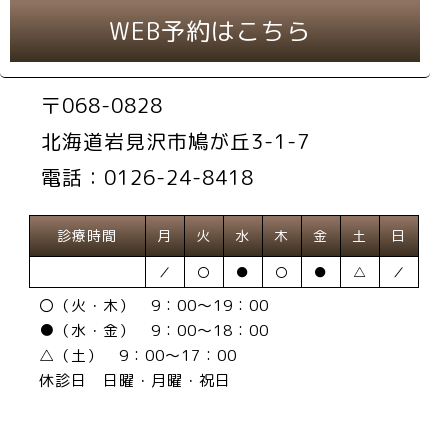
WEB予約はこちら
〒068-0828
北海道岩見沢市鳩が丘3-1-7
電話：0126-24-8418
診療時間
月
火
水
木
金
土
日
／
〇
●
〇
●
△
／
〇（火・木） 9：00～19：00
●（水・金） 9：00～18：00
△（土） 9：00～17：00
休診日 日曜・月曜・祝日