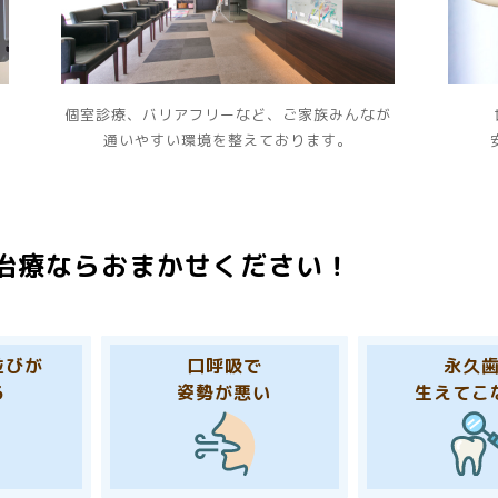
）
個室診療、バリアフリーなど、ご家族みんなが
通いやすい環境を整えております。
治療なら
おまかせください！
並びが
口呼吸で
永久
る
姿勢が悪い
生えてこ