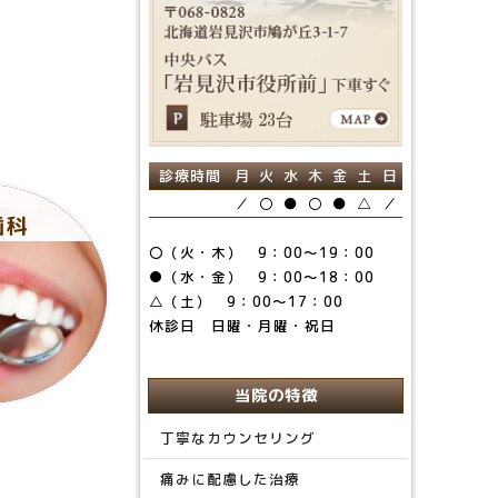
診療時間
月
火
水
木
金
土
日
／
〇
●
〇
●
△
／
歯科
〇（火・木） 9：00～19：00
●（水・金） 9：00～18：00
△（土） 9：00～17：00
休診日 日曜・月曜・祝日
当院の特徴
丁寧なカウンセリング
痛みに配慮した治療