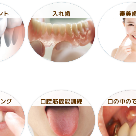
ント
入れ歯
審美
リング
口腔筋機能訓練
口の中の