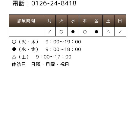
電話：0126-24-8418
診療時間
月
火
水
木
金
土
日
／
〇
●
〇
●
△
／
〇（火・木） 9：00～19：00
●（水・金） 9：00～18：00
△（土） 9：00～17：00
休診日 日曜・月曜・祝日