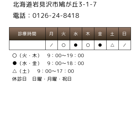
北海道岩見沢市鳩が丘3-1-7
電話：0126-24-8418
診療時間
月
火
水
木
金
土
日
／
〇
●
〇
●
△
／
〇（火・木） 9：00～19：00
●（水・金） 9：00～18：00
△（土） 9：00～17：00
休診日 日曜・月曜・祝日