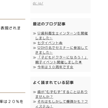
dc.jp/
最近のブログ記事
と表現されま
🦷歯科衛生士インターンを開催
しました✨
七夕イベント🎋
🦷DH3名でセミナーに参加して
。
きました✨
「子どもドクターになろう！」
親子イベント開催しました🌟
今年は３０周年です🌼
よく読まれている記事
歯が”むずむず”することはあり
ませんか？
率は２０％を
それはもしかして爆弾かも？フ
ィステル！