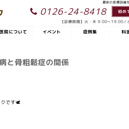
最新の医療設備
0126-24-8418
ク
初め
【診療時間】火・木 9:00～19:00／水
医院について
イベント
症例集
料
病と骨粗鬆症の関係
クです🕊