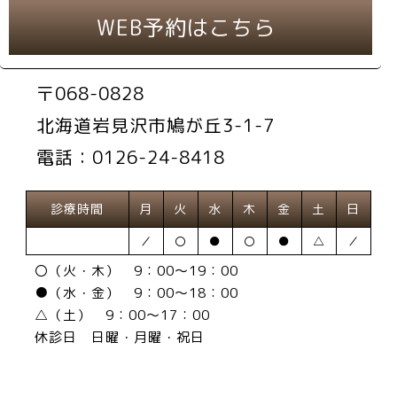
WEB予約はこちら
〒068-0828
北海道岩見沢市鳩が丘3-1-7
電話：0126-24-8418
診療時間
月
火
水
木
金
土
日
／
〇
●
〇
●
△
／
〇（火・木） 9：00～19：00
●（水・金） 9：00～18：00
△（土） 9：00～17：00
休診日 日曜・月曜・祝日