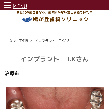
MENU
岩見沢の歯医者なら、歯を抜かない矯正治療で評判の
鳩が丘歯科クリニック
ホーム
>
症例集
>
インプラント T.Kさん
インプラント T.Kさん
治療前