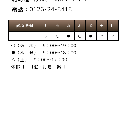
電話：0126-24-8418
診療時間
月
火
水
木
金
土
日
／
〇
●
〇
●
△
／
〇（火・木） 9：00～19：00
●（水・金） 9：00～18：00
△（土） 9：00～17：00
休診日 日曜・月曜・祝日