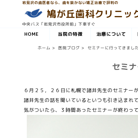
岩見沢の歯医者なら、歯を抜かない矯正治療で評判の
鳩が丘歯科クリニッ
中央バス「岩見沢市役所前」下車すぐ
HOME
当院の特徴
治療について
ホーム
>
医院ブログ
>
セミナーに行ってきまし
セミナ
６月２５，２６日に札幌で諸井先生のセミナー
諸井先生の話を聞いているといつも引き込まれ
気がついたら、３時間あったセミナーが終わっ