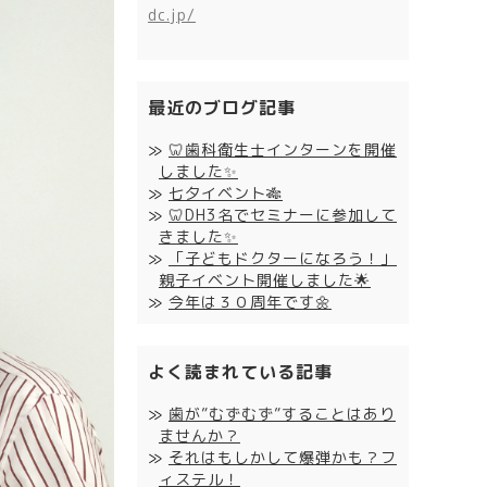
dc.jp/
最近のブログ記事
🦷歯科衛生士インターンを開催
しました✨
七夕イベント🎋
🦷DH3名でセミナーに参加して
きました✨
「子どもドクターになろう！」
親子イベント開催しました🌟
今年は３０周年です🌼
よく読まれている記事
歯が”むずむず”することはあり
ませんか？
それはもしかして爆弾かも？フ
ィステル！