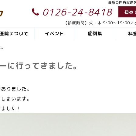
最新の医療設備
0126-24-8418
ク
初め
【診療時間】火・木 9:00～19:00／水
医院について
イベント
症例集
料
た。
ーに行ってきました。
がありました。
てしまいます。
てました！