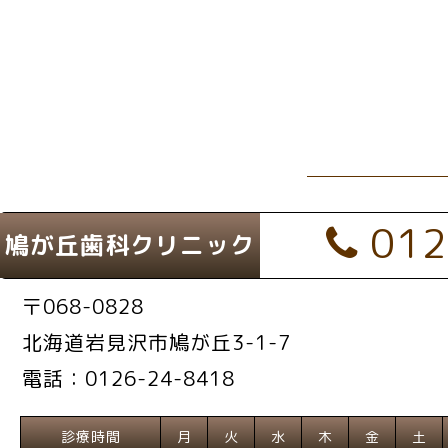
012
鳩が丘歯科クリニック
〒068-0828
北海道岩見沢市鳩が丘3-1-7
電話：0126-24-8418
診療時間
月
火
水
木
金
土