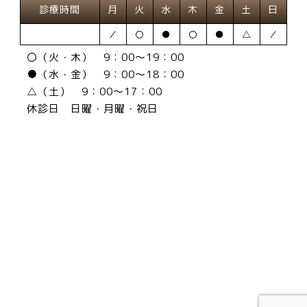
診療時間
月
火
水
木
金
土
日
／
〇
●
〇
●
△
／
〇（火・木） 9：00～19：00
●（水・金） 9：00～18：00
△（土） 9：00～17：00
休診日 日曜・月曜・祝日