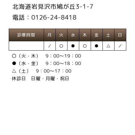
北海道岩見沢市鳩が丘3-1-7
電話：0126-24-8418
診療時間
月
火
水
木
金
土
日
／
〇
●
〇
●
△
／
〇（火・木） 9：00～19：00
●（水・金） 9：00～18：00
△（土） 9：00～17：00
休診日 日曜・月曜・祝日