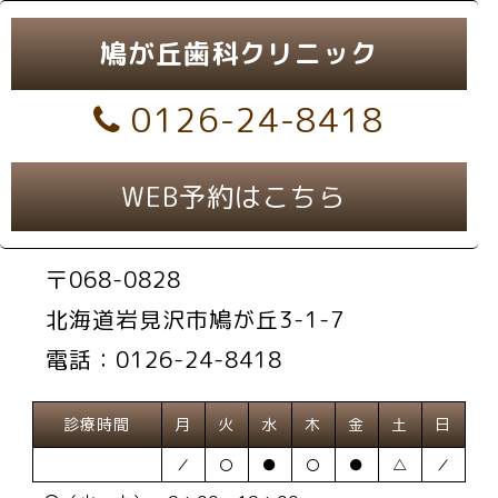
鳩が丘歯科クリニック
0126-24-8418
WEB予約はこちら
〒068-0828
北海道岩見沢市鳩が丘3-1-7
電話：0126-24-8418
診療時間
月
火
水
木
金
土
日
／
〇
●
〇
●
△
／