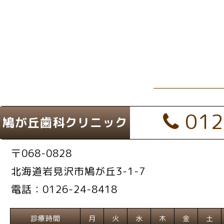
012
鳩が丘歯科クリニック
〒068-0828
北海道岩見沢市鳩が丘3-1-7
電話：0126-24-8418
診療時間
月
火
水
木
金
土