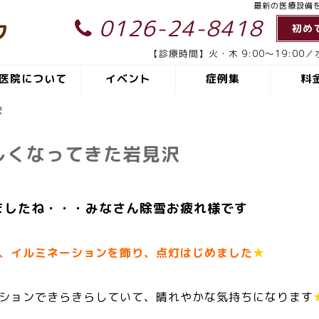
最新の医療設備
0126-24-8418
ク
初め
【診療時間】火・木 9:00～19:00／水
医院について
イベント
症例集
料
沢
しくなってきた岩見沢
したね・・・みなさん除雪お疲れ様です
、イルミネーションを飾り、点灯はじめました
★
ションできらきらしていて、晴れやかな気持ちになります