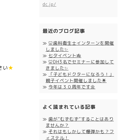
dc.jp/
最近のブログ記事
🦷歯科衛生士インターンを開催
しました✨
七夕イベント🎋
🦷DH3名でセミナーに参加して
さい
★
きました✨
「子どもドクターになろう！」
親子イベント開催しました🌟
今年は３０周年です🌼
よく読まれている記事
歯が”むずむず”することはあり
ませんか？
それはもしかして爆弾かも？フ
ィステル！