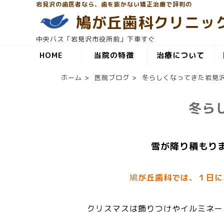
岩見沢の歯医者なら、歯を抜かない矯正治療で評判の
鳩が丘歯科クリニッ
中央バス「岩見沢市役所前」下車すぐ
HOME
当院の特徴
治療について
ホーム
>
医院ブログ
>
冬らしくなってきた岩見
冬ら
雪が降り積もりま
鳩
が
丘歯科では、１日に
クリスマスは飾りつけやイルミネー